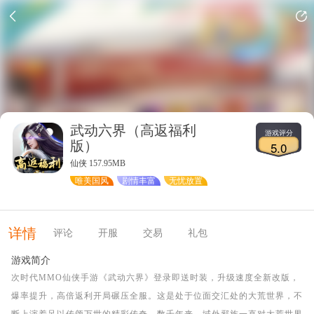
武动六界（高返福利
游戏评分
版）
5.0
仙侠 157.95MB
唯美国风
剧情丰富
无忧放置
详情
评论
开服
交易
礼包
游戏简介
次时代MMO仙侠手游《武动六界》登录即送时装，升级速度全新改版，
爆率提升，高倍返利开局碾压全服。这是处于位面交汇处的大荒世界，不