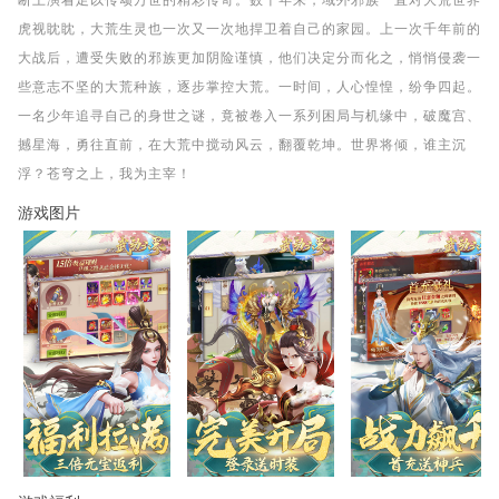
断上演着足以传颂万世的精彩传奇。数千年来，域外邪族一直对大荒世界
虎视眈眈，大荒生灵也一次又一次地捍卫着自己的家园。上一次千年前的
大战后，遭受失败的邪族更加阴险谨慎，他们决定分而化之，悄悄侵袭一
些意志不坚的大荒种族，逐步掌控大荒。一时间，人心惶惶，纷争四起。
一名少年追寻自己的身世之谜，竟被卷入一系列困局与机缘中，破魔宫、
撼星海，勇往直前，在大荒中搅动风云，翻覆乾坤。世界将倾，谁主沉
浮？苍穹之上，我为主宰！
游戏图片