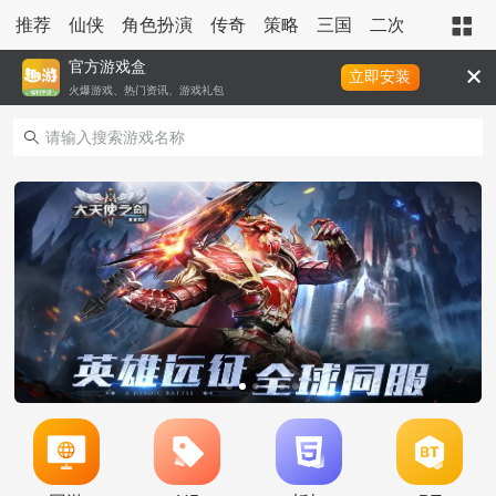
推荐
仙侠
角色扮演
传奇
策略
三国
二次元
玄幻
官方游戏盒
立即安装
火爆游戏、热门资讯、游戏礼包
《零界召唤-全免无限直冲》单日大额福利
活动