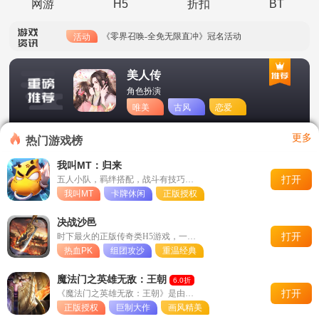
网游
H5
折扣
BT
《零界召唤-全免无限直冲》DIY称号
活动
《零界召唤-全免无限直冲》冠名活动
活动
《零界召唤-全免无限直冲》每日累充
活动
美人传
角色扮演
《零界召唤-全免无限直冲》开服永久单笔活动
活动
唯美
古风
恋爱
《全民武馆（0.1折外置版）》单日累充活动
活动
更多
热门游戏榜
《全民武馆（0.1折外置版）》冠名活动
活动
我叫MT：归来
打开
五人小队，羁绊搭配，战斗有技巧，集火不能少。为了部落，冲鸭！
《全民武馆（0.1折外置版）》永久累充活动
活动
我叫MT
卡牌休闲
正版授权
《时空神域（GM生化危机）》线下活动
活动
决战沙邑
打开
时下最火的正版传奇类H5游戏，一起来战！
《时空神域（GM生化危机）》★大额额外福利★
活动
热血PK
组团攻沙
重温经典
魔法门之英雄无敌：王朝
6.0折
打开
《魔法门之英雄无敌：王朝》是由育碧正版授权，龙图游戏自主研发
正版授权
巨制大作
画风精美