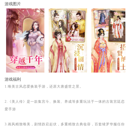
游戏图片
游戏福利
1.唯美古风恋爱换装手游，还原大唐盛世之景。
2.《美人传》是一款集宫斗、换装、养成等多重玩法于一体的古装宫廷恋
爱手游
3.画风精致唯美，剧情跌宕起伏，多重精致古典妆容，百套绫罗华服任你