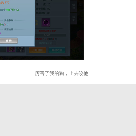
厉害了我的狗，上去咬他
，想必这堂课大家也受益良多，是时候也活学活用了，快来玩《