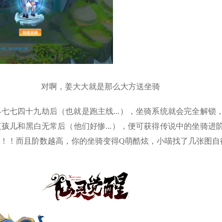
对啊，姜大大就是那么大方送坐骑
七七四十九劫后（也就是跑主线...），坐骑系统就会完全解锁
红孩儿
和黑白无常后（他们好惨...），便可获得传说中的坐骑进
！！而且阶数越高，你的坐骑变得Q萌酷炫，小喵找了几张图自行