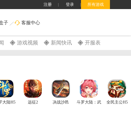
注册
登录
所有游戏
盒子
客服中心
闻
游戏视频
新闻快讯
开服表
搜索
罗大陆H5
远征2
决战沙邑
斗罗大陆：武
全民主公H5
魂觉醒