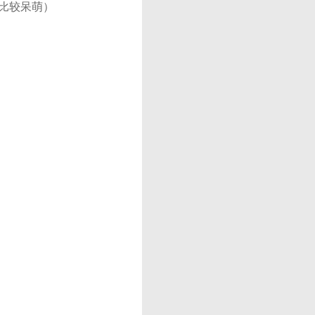
比较呆萌）