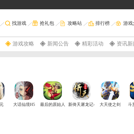
找游戏
抢礼包
攻略站
排行榜
游戏
游戏攻略
新闻公告
精彩活动
资讯新
元
大话仙境H5
最后的原始人
新倚天屠龙记-
大天使之剑
斗
推荐
（启航服）