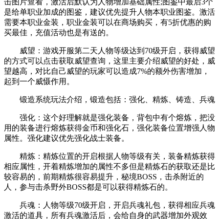
击图片查看，激活后默认为人物增加基础属性;图鉴中最后3个
是给单职业加成的图鉴，建议优先提升人物本职业图鉴。激活
需要本职业金装，职业金装可以在商场购买，有5折优惠的购
买最佳，充值活动也是有送的。
威望：游戏开服第二天人物等级达到70级开启，获得威望
的方式可以点击获取威望查询，这里主要介绍威望的好处，威
望越高，对比自己威望的玩家可以造成7%的额外伤害增加，
起到一个威慑作用。
锻造系统玩法介绍，锻造包括：强化、精炼、铸造、兵魂
强化：这个好理解就是强化装备，背包中有个熔炼，把没
用的装备进行熔炼获得金币和强化石，强化装备位置增强人物
属性。强化建议优先强化战士装备。
精炼：精炼位置的开启根据人物等级有关，装备精炼获得
相应属性，开着精炼增加的属性不多但是精炼石的获取还是比
较容易的，前期精炼很容易提升，秘境BOSS，击杀附近的
人，参与击杀野外BOSS都是可以获得精炼石的。
兵魂：人物等级70级开启，开启兵魂礼包，获得相应兵魂
激活的道具，所有兵魂激活后，会给自身的武器增加外观效