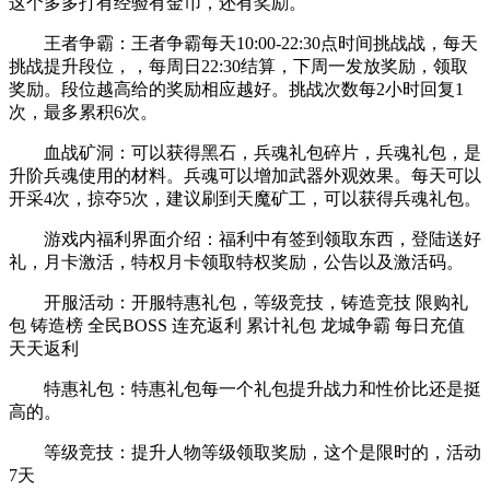
这个多多打有经验有金币，还有奖励。
王者争霸：王者争霸每天10:00-22:30点时间挑战战，每天
挑战提升段位，，每周日22:30结算，下周一发放奖励，领取
奖励。段位越高给的奖励相应越好。挑战次数每2小时回复1
次，最多累积6次。
血战矿洞：可以获得黑石，兵魂礼包碎片，兵魂礼包，是
升阶兵魂使用的材料。兵魂可以增加武器外观效果。每天可以
开采4次，掠夺5次，建议刷到天魔矿工，可以获得兵魂礼包。
游戏内福利界面介绍：福利中有签到领取东西，登陆送好
礼，月卡激活，特权月卡领取特权奖励，公告以及激活码。
开服活动：开服特惠礼包，等级竞技，铸造竞技 限购礼
包 铸造榜 全民BOSS 连充返利 累计礼包 龙城争霸 每日充值
天天返利
特惠礼包：特惠礼包每一个礼包提升战力和性价比还是挺
高的。
等级竞技：提升人物等级领取奖励，这个是限时的，活动
7天