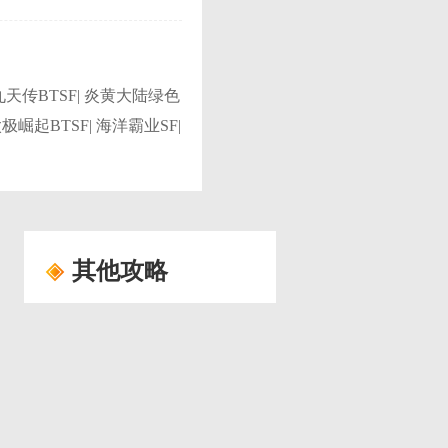
 九天传BTSF| 炎黄大陆绿色
太极崛起BTSF| 海洋霸业SF|
其他攻略
《大天使之剑（启航服）》成就系统有什么作用
《傲世龙城3D》全新传奇新手扫盲攻略
《皇者（终身返真充）》什么职业好玩 新手攻略
《航海王·启航（2.0大海战）》非R小R党必看攻略？平民玩家怎么玩好？
《无神之界》新手全面攻略