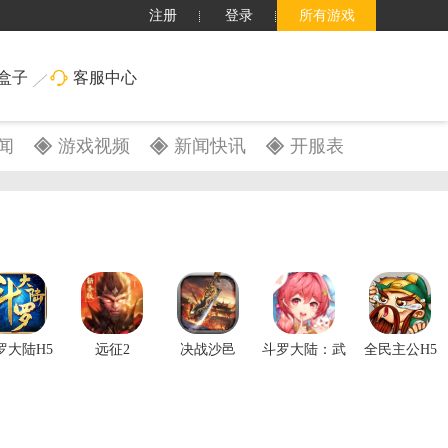
注册
登录
所有游戏
盒子
客服中心
闻
游戏视频
新闻快讯
开服表
搜索
罗大陆H5
远征2
决战沙邑
斗罗大陆：武
全民主公H5
魂觉醒