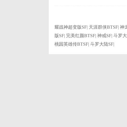
耀战神超变版SF| 天涯群侠BTSF| 神龙
版SF| 完美红颜BTSF| 神戒SF| 斗罗
桃园英雄传BTSF| 斗罗大陆SF|