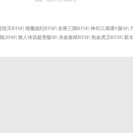
时间：2020-11-23 18:06:53
毁灭BTSF| 猎魔战纪BTSF| 名将三国BTSF| 神兵江湖满V版SF|
大陆2DSF| 散人传说超变版SF| 赤血炼狱BTSF| 热血虎卫BTSF| 新