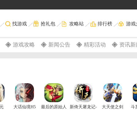
找游戏
抢礼包
攻略站
排行榜
游戏
游戏攻略
新闻公告
精彩活动
资讯新
元
大话仙境H5
最后的原始人
新倚天屠龙记-
大天使之剑
斗
推荐
（启航服）