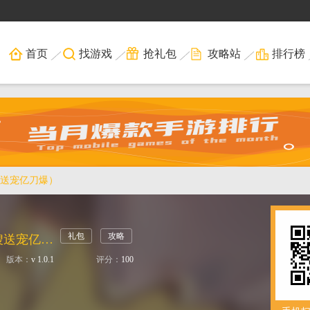
首页
找游戏
抢礼包
攻略站
排行榜
送宠亿刀爆）
礼包
攻略
魔龙战记（大嫂送宠亿刀爆）
版本：
v 1.0.1
评分：
100