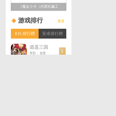
《魔女小卡（内置狂飙工
具）》新手攻略
游戏排行
更多
IOS 排行榜
安卓排行榜
逍遥三国（0.1折）
类型：
放置
烈火雷霆（刷BOSS无限掉代金券）
类型：
传奇
攻城三国（送满星关羽刷充）
类型：
策略