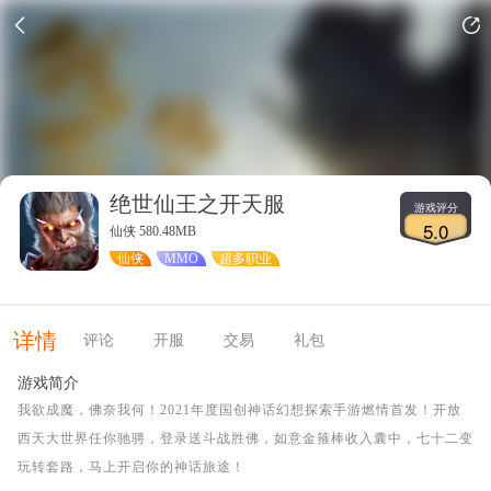
绝世仙王之开天服
游戏评分
5.0
仙侠 580.48MB
仙侠
MMO
超多职业
详情
评论
开服
交易
礼包
游戏简介
我欲成魔，佛奈我何！2021年度国创神话幻想探索手游燃情首发！开放
西天大世界任你驰骋，登录送斗战胜佛，如意金箍棒收入囊中，七十二变
玩转套路，马上开启你的神话旅途！