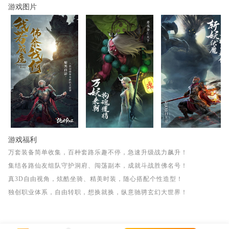
游戏图片
游戏福利
万套装备简单收集，百种套路乐趣不停，急速升级战力飙升！
集结各路仙友组队守护洞府、闯荡副本，成就斗战胜佛名号！
真3D自由视角，炫酷坐骑、精美时装，随心搭配个性造型！
独创职业体系，自由转职，想换就换，纵意驰骋玄幻大世界！