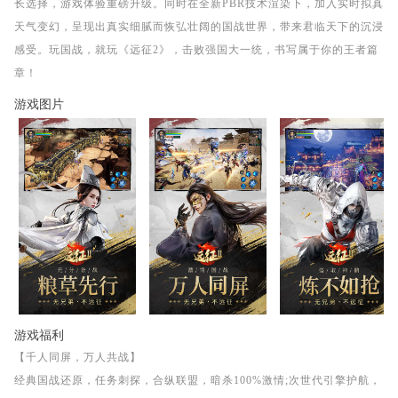
长选择，游戏体验重磅升级。同时在全新PBR技术渲染下，加入实时拟真
天气变幻，呈现出真实细腻而恢弘壮阔的国战世界，带来君临天下的沉浸
感受。玩国战，就玩《远征2》，击败强国大一统，书写属于你的王者篇
章！
游戏图片
游戏福利
【千人同屏，万人共战】
经典国战还原，任务刺探，合纵联盟，暗杀100%激情;次世代引擎护航，