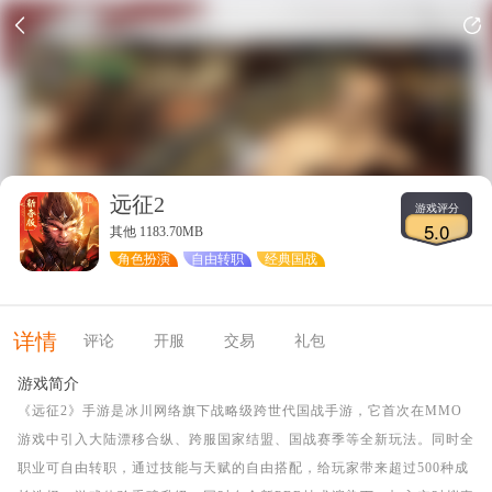
远征2
游戏评分
5.0
其他 1183.70MB
角色扮演
自由转职
经典国战
详情
评论
开服
交易
礼包
游戏简介
《远征2》手游是冰川网络旗下战略级跨世代国战手游，它首次在MMO
游戏中引入大陆漂移合纵、跨服国家结盟、国战赛季等全新玩法。同时全
职业可自由转职，通过技能与天赋的自由搭配，给玩家带来超过500种成