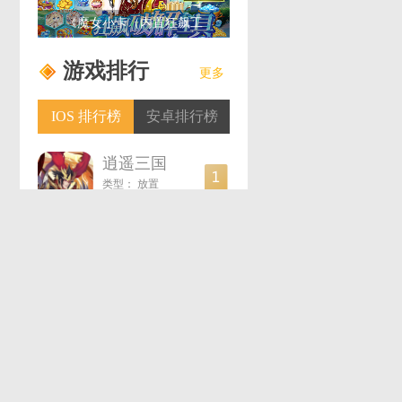
《魔女小卡（内置狂飙工
具）》新手攻略
游戏排行
更多
IOS 排行榜
安卓排行榜
逍遥三国（0.1折）
类型：
放置
烈火雷霆（刷BOSS无限掉代金券）
类型：
传奇
攻城三国（送满星关羽刷充）
类型：
策略