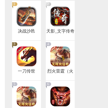
1
2
决战沙邑
天影_文字传奇
3
4
一刀传世
烈火雷霆（火
H5（三倍返利
符刷BOSS爆现
5
6
版）
金）