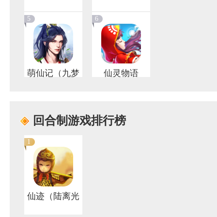
天服
5
6
萌仙记（九梦
仙灵物语
仙域）
7
8
回合制游戏排行榜
1
武动六界（高
神雕侠侣2
返福利版）
仙迹（陆离光
怪）