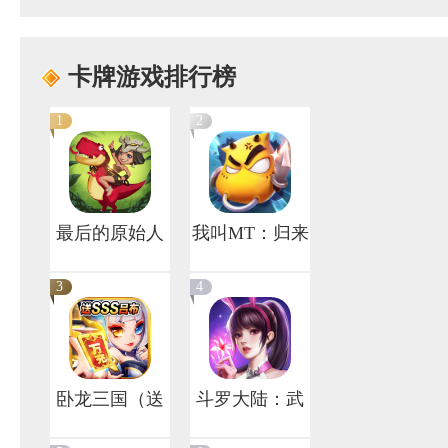
万元真充）
卡牌游戏排行榜
1
2
最后的原始人
我叫MT：归来
3
4
卧龙三国（送
斗罗大陆：武
SSS吕布）
魂觉醒（新）