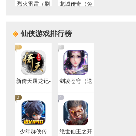
烈火雷霆（刷
龙城传奇（免
BOSS无限掉代
充0氪版）
7
8
金券）
仙侠游戏排行榜
1
2
魔龙战记（大
热血合击（神
嫂送宠亿刀
煞天下）
爆）
新倚天屠龙记-
剑凌苍穹（送
推荐
灵兽仙宠）
3
4
少年群侠传
绝世仙王之开