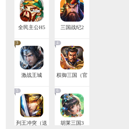
全民主公H5
三国战纪2
3
4
激战王城
权御三国（官
方混服）
5
6
列王冲突（送
胡莱三国3