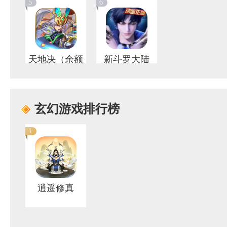
5
6
天地决（余额
新斗罗大陆
无限刷充）
玄幻游戏排行榜
1
逍遥修真