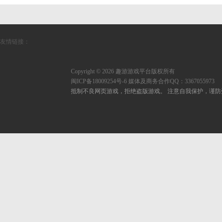
友情链接：
Copyright © 2026 趣游游戏平台版权所有
闽ICP备18009254号-6
媒体及商务合作QQ：3367055973
抵制不良网页游戏，拒绝盗版游戏。 注意自我保护，谨防