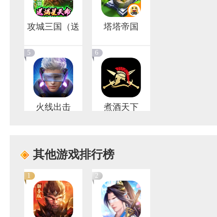
攻城三国（送
塔塔帝国
满星关羽刷
5
6
充）
火线出击
煮酒天下
其他游戏排行榜
1
2